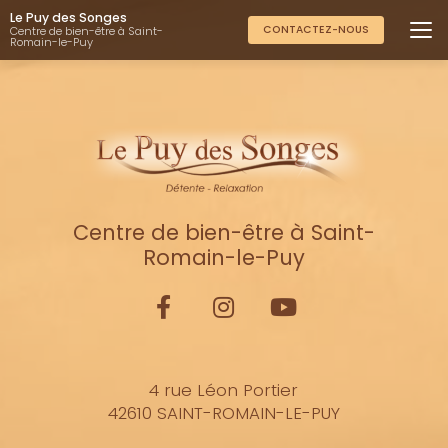
Aller
Le Puy des Songes
au
CONTACTEZ-NOUS
Centre de bien-être à Saint-
Romain-le-Puy
contenu
principal
Centre de bien-être à Saint-
Romain-le-Puy
4 rue Léon Portier
42610 SAINT-ROMAIN-LE-PUY