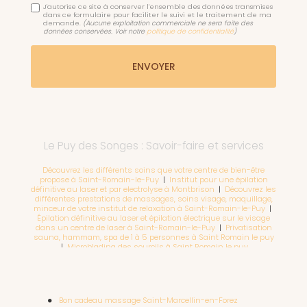
J'autorise ce site à conserver l'ensemble des données transmises
dans ce formulaire pour faciliter le suivi et le traitement de ma
demande.
(Aucune exploitation commerciale ne sera faite des
données conservées. Voir notre
politique de confidentialité
)
Le Puy des Songes : Savoir-faire et services
Découvrez les différents soins que votre centre de bien-être
propose à Saint-Romain-le-Puy
|
Institut pour une épilation
définitive au laser et par electrolyse à Montbrison
|
Découvrez les
différentes prestations de massages, soins visage, maquillage,
minceur de votre institut de relaxation à Saint-Romain-le-Puy
|
Épilation définitive au laser et épilation électrique sur le visage
dans un centre de laser à Saint-Romain-le-Puy
|
Privatisation
sauna, hammam, spa de 1 à 5 personnes à Saint Romain le puy
|
Microblading des sourcils à Saint Romain le puy
Bon cadeau massage Saint-Marcellin-en-Forez