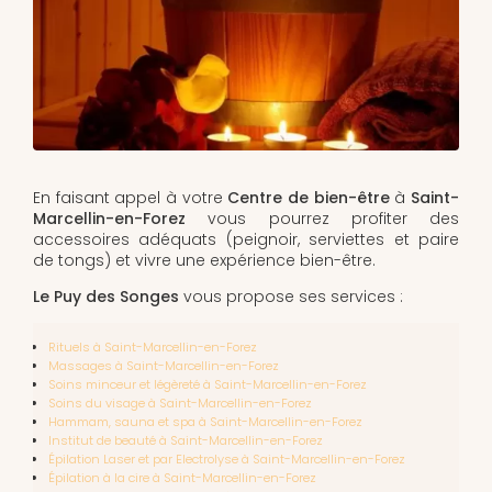
En faisant appel à votre
Centre de bien-être
à
Saint-
Marcellin-en-Forez
vous pourrez profiter des
accessoires adéquats (peignoir, serviettes et paire
de tongs) et vivre une expérience bien-être.
Le Puy des Songes
vous propose ses services :
Rituels à Saint-Marcellin-en-Forez
Massages à Saint-Marcellin-en-Forez
Soins minceur et légèreté à Saint-Marcellin-en-Forez
Soins du visage à Saint-Marcellin-en-Forez
Hammam, sauna et spa à Saint-Marcellin-en-Forez
Institut de beauté à Saint-Marcellin-en-Forez
Épilation Laser et par Electrolyse à Saint-Marcellin-en-Forez
Épilation à la cire à Saint-Marcellin-en-Forez