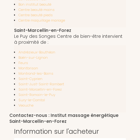
Bon institut beauté
Centre beauté mains
Centre beauté pieds
Centre maquillage mariage
Saint-Marcellin-en-Forez
Le Puy des Songes Centre de bien-être intervient
à proximité de :
Andrézieux-Bouthéon
Boën-sur-Lignon
Feurs
Montbrison
Montrond-les-Bains
Saint-Cyprien
Saint-Just-Saint-Rambert
Saint-Marcellin-en-Forez
Saint-Romain-le-Puy
Sury-le-Comtal
Veauche
Contactez-nous : Institut massage énergétique
Saint-Marcellin-en-Forez
Information sur l'acheteur