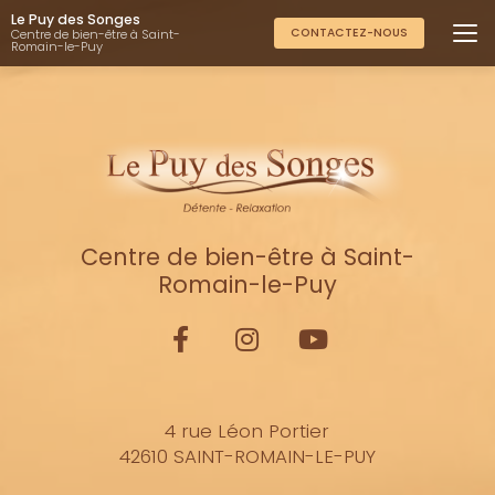
Aller
Le Puy des Songes
au
CONTACTEZ-NOUS
Centre de bien-être à Saint-
Romain-le-Puy
contenu
principal
Centre de bien-être à Saint-
Romain-le-Puy
4 rue Léon Portier
42610 SAINT-ROMAIN-LE-PUY