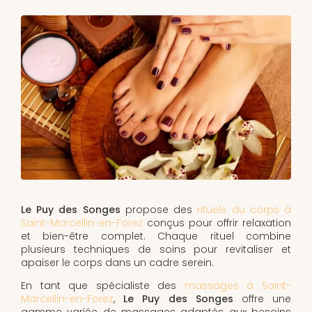
Le Puy des Songes
propose des
rituels du corps à
Saint-Marcellin-en-Forez
conçus pour offrir relaxation
et bien-être complet. Chaque rituel combine
plusieurs techniques de soins pour revitaliser et
apaiser le corps dans un cadre serein.
En tant que spécialiste des
massages à Saint-
Marcellin-en-Forez
,
Le Puy des Songes
offre une
gamme variée de massages adaptés aux besoins