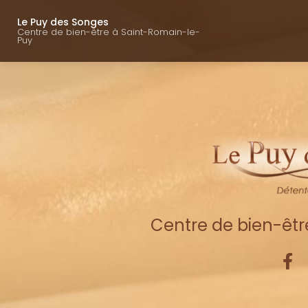
Navigation princ
Aller
au
Le Puy des Songes
Centre de bien-être à Saint-Romain-le-
contenu
Puy
principal
Centre de bien-êt