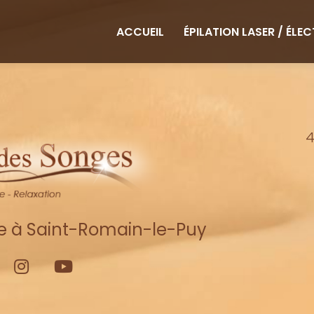
ipale
ACCUEIL
ÉPILATION LASER / ÉLE
4
re à Saint-Romain-le-Puy