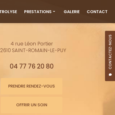
CTROLYSE
PRESTATIONS
GALERIE
CONTACT
Rituels
Massages
CONTACTEZ-NOUS
4 rue Léon Portier
Minceur
2610 SAINT-ROMAIN-LE-PUY
Soins visage
Bienfaits de l'eau
04 77 76 20 80
Beauté
Épilation cire
PRENDRE RENDEZ-VOUS
Maquillage semi-permanent
OFFRIR UN SOIN