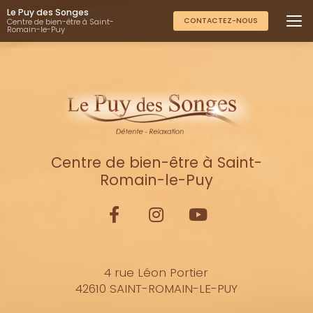
Aller
Le Puy des Songes
au
CONTACTEZ-NOUS
Centre de bien-être à Saint-
Romain-le-Puy
contenu
principal
Centre de bien-être à Saint-
Romain-le-Puy
4 rue Léon Portier
42610 SAINT-ROMAIN-LE-PUY