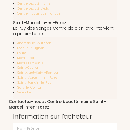
Centre beauté mains
Centre beauté pieds
Centre maquillage mariage
Saint-Marcellin-en-Forez
Le Puy des Songes Centre de bien-être intervient
à proximité de :
Andrézieux-Bouthéon
Boën-sur-Lignon
Feurs
Montbrison
Montrond-les-Bains
Saint-Cyprien
Saint-Just-Saint-Rambert
Saint-Marcellin-en-Forez
Saint-Romain-le-Puy
Sury-le-Comtal
Veauche
Contactez-nous : Centre beauté mains Saint-
Marcellin-en-Forez
Information sur l'acheteur
Nom Prénom