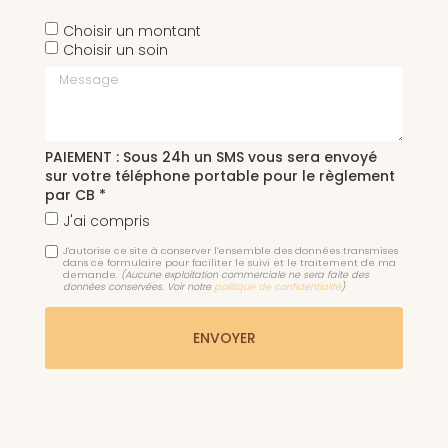
Choisir un montant
Choisir un soin
Message
PAIEMENT : Sous 24h un SMS vous sera envoyé
sur votre téléphone portable pour le règlement
par CB *
J'ai compris
J'autorise ce site à conserver l'ensemble des données transmises
dans ce formulaire pour faciliter le suivi et le traitement de ma
demande.
(Aucune exploitation commerciale ne sera faite des
données conservées. Voir notre
politique de confidentialité
)