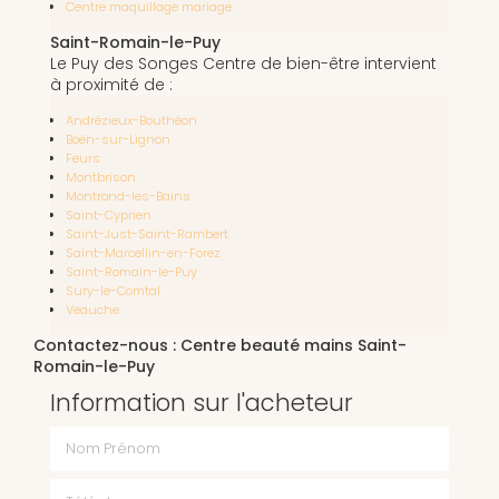
Centre maquillage mariage
Saint-Romain-le-Puy
Le Puy des Songes Centre de bien-être intervient
à proximité de :
Andrézieux-Bouthéon
Boën-sur-Lignon
Feurs
Montbrison
Montrond-les-Bains
Saint-Cyprien
Saint-Just-Saint-Rambert
Saint-Marcellin-en-Forez
Saint-Romain-le-Puy
Sury-le-Comtal
Veauche
Contactez-nous : Centre beauté mains Saint-
Romain-le-Puy
Information sur l'acheteur
Nom Prénom
Téléphone