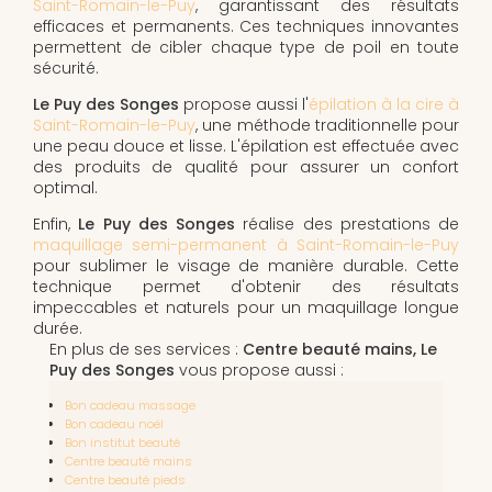
Saint-Romain-le-Puy
, garantissant des résultats
efficaces et permanents. Ces techniques innovantes
permettent de cibler chaque type de poil en toute
sécurité.
Le Puy des Songes
propose aussi l'
épilation à la cire à
Saint-Romain-le-Puy
, une méthode traditionnelle pour
une peau douce et lisse. L'épilation est effectuée avec
des produits de qualité pour assurer un confort
optimal.
Enfin,
Le Puy des Songes
réalise des prestations de
maquillage semi-permanent à Saint-Romain-le-Puy
pour sublimer le visage de manière durable. Cette
technique permet d'obtenir des résultats
impeccables et naturels pour un maquillage longue
durée.
En plus de ses services :
Centre beauté mains, Le
Puy des Songes
vous propose aussi :
Bon cadeau massage
Bon cadeau noël
Bon institut beauté
Centre beauté mains
Centre beauté pieds