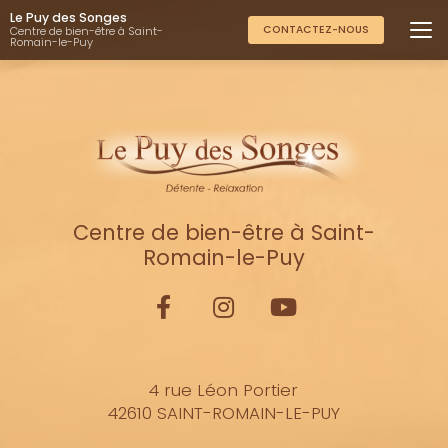
Aller
Le Puy des Songes
au
CONTACTEZ-NOUS
Centre de bien-être à Saint-
Romain-le-Puy
contenu
principal
Centre de bien-être à Saint-
Romain-le-Puy
4 rue Léon Portier
42610 SAINT-ROMAIN-LE-PUY