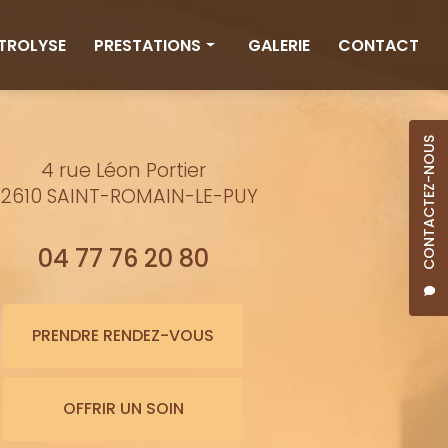
CTROLYSE
PRESTATIONS
GALERIE
CONTACT
Rituels
Massages
CONTACTEZ-NOUS
4 rue Léon Portier
Minceur
2610 SAINT-ROMAIN-LE-PUY
Soins visage
Bienfaits de l'eau
04 77 76 20 80
Beauté
Épilation cire
PRENDRE RENDEZ-VOUS
Maquillage semi-permanent
OFFRIR UN SOIN