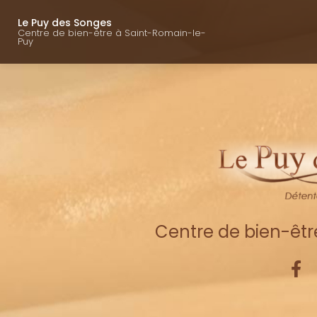
Navigation princ
Aller
au
Le Puy des Songes
Centre de bien-être à Saint-Romain-le-
contenu
Puy
principal
Centre de bien-êt