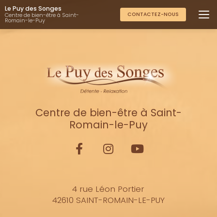
Aller
Le Puy des Songes
au
CONTACTEZ-NOUS
Centre de bien-être à Saint-
Romain-le-Puy
contenu
principal
Centre de bien-être à Saint-
Romain-le-Puy
4 rue Léon Portier
42610 SAINT-ROMAIN-LE-PUY