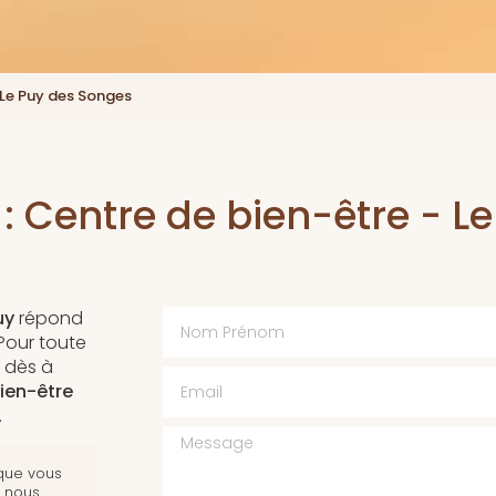
 Le Puy des Songes
: Centre de bien-être - L
Nom Prénom
uy
répond
 Pour toute
 dès à
Email
ien-être
.
Message
 que vous
s nous