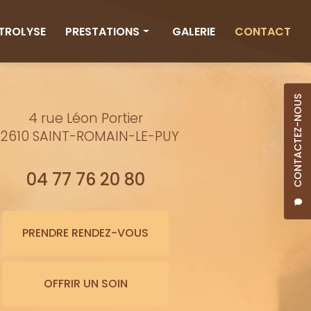
CTROLYSE
PRESTATIONS
GALERIE
CONTACT
Rituels
Massages
CONTACTEZ-NOUS
4 rue Léon Portier
Minceur
2610 SAINT-ROMAIN-LE-PUY
Soins visage
Bienfaits de l'eau
04 77 76 20 80
Beauté
Épilation cire
PRENDRE RENDEZ-VOUS
Maquillage semi-permanent
OFFRIR UN SOIN