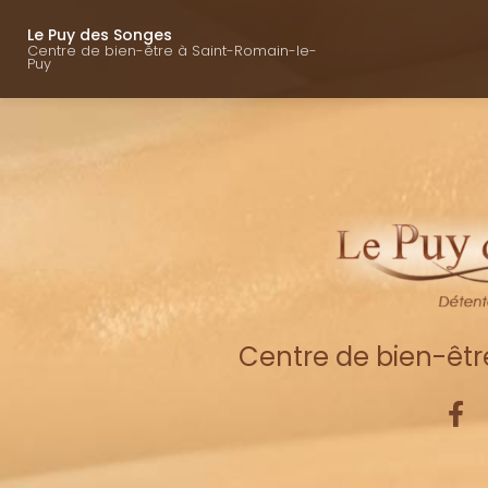
Navigation princ
Aller
au
Le Puy des Songes
Centre de bien-être à Saint-Romain-le-
contenu
Puy
principal
Centre de bien-êt