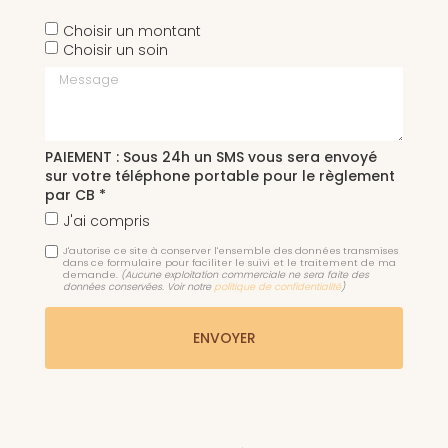
Choisir un montant
Choisir un soin
Message
PAIEMENT : Sous 24h un SMS vous sera envoyé
sur votre téléphone portable pour le règlement
par CB *
J'ai compris
J'autorise ce site à conserver l'ensemble des données transmises
dans ce formulaire pour faciliter le suivi et le traitement de ma
demande.
(Aucune exploitation commerciale ne sera faite des
données conservées. Voir notre
politique de confidentialité
)