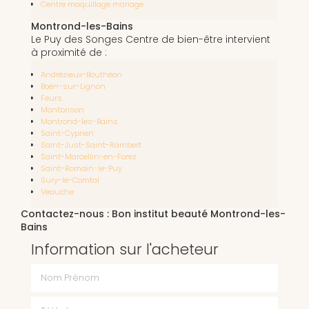
Centre maquillage mariage
Montrond-les-Bains
Le Puy des Songes Centre de bien-être intervient
à proximité de :
Andrézieux-Bouthéon
Boën-sur-Lignon
Feurs
Montbrison
Montrond-les-Bains
Saint-Cyprien
Saint-Just-Saint-Rambert
Saint-Marcellin-en-Forez
Saint-Romain-le-Puy
Sury-le-Comtal
Veauche
Contactez-nous : Bon institut beauté Montrond-les-
Bains
Information sur l'acheteur
Nom Prénom
Téléphone