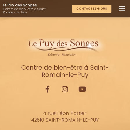
Aller
Le Puy des Songes
au
CONTACTEZ-NOUS
Centre de bien-être à Saint-
Romain-le-Puy
contenu
principal
Centre de bien-être à Saint-
Romain-le-Puy
4 rue Léon Portier
42610 SAINT-ROMAIN-LE-PUY