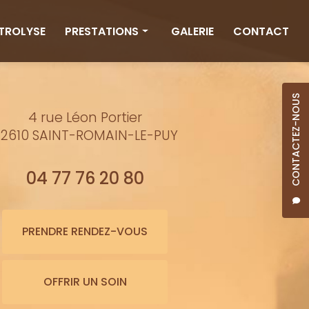
CTROLYSE
PRESTATIONS
GALERIE
CONTACT
Rituels
Massages
CONTACTEZ-NOUS
4 rue Léon Portier
Minceur
2610 SAINT-ROMAIN-LE-PUY
Soins visage
Bienfaits de l'eau
04 77 76 20 80
Beauté
Épilation cire
PRENDRE RENDEZ-VOUS
Maquillage semi-permanent
OFFRIR UN SOIN