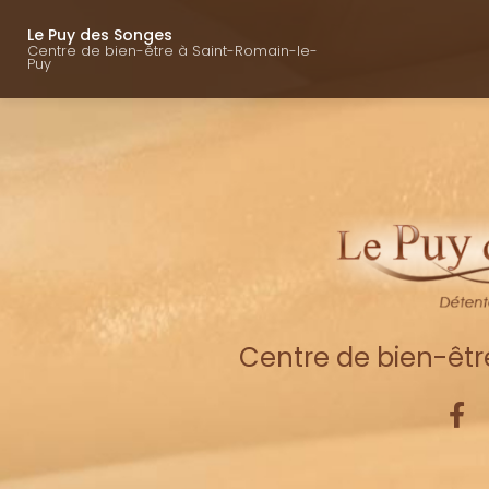
Navigation princ
Aller
au
Le Puy des Songes
Centre de bien-être à Saint-Romain-le-
contenu
Puy
principal
Centre de bien-êt