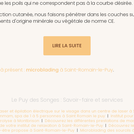
ue les poils qui ne correspondent pas à la courbe désirée.
action cutanée, nous faisons pénétrer dans les couches su
ents d'origine minérale ou végétale de norme CE.
LIRE LA SUITE
à présent :
microblading
à Saint-Romain-le-Puy
.
Le Puy des Songes : Savoir-faire et services
u laser et épilation électrique sur le visage dans un centre de laser 
hammam, spa de 1 à 5 personnes à Saint Romain le puy
|
Institut pou
trolyse à Montbrison
|
Découvrez les différentes prestations de mas
e votre institut de relaxation à Saint-Romain-le-Puy
|
Découvrez le
n-être propose à Saint-Romain-le-Puy
|
Microblading des sourcils 