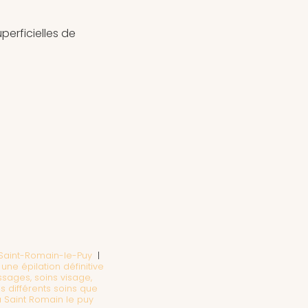
perficielles de
à Saint-Romain-le-Puy
|
r une épilation définitive
sages, soins visage,
s différents soins que
à Saint Romain le puy