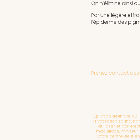
On n'élimine ainsi q
Par une légère effr
l’épiderme des pigm
Prenez contact dès 
Épilation définitive a
Privatisation sauna, 
au laser et par elec
maquillage, minceur d
votre centre de bie