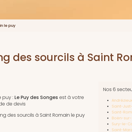
n le puy
g des sourcils à Saint R
Nos 6 secte
e puy :
Le Puy des Songes
est à votre
Andrézieu
de de devis
Saint-Jus
Saint-Rom
ing des sourcils à Saint Romain le puy
Boën-sur-
Sury-le-C
Saint-Marc