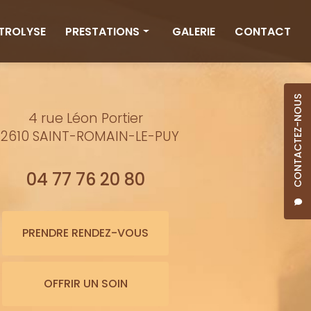
CTROLYSE
PRESTATIONS
GALERIE
CONTACT
Rituels
Massages
CONTACTEZ-NOUS
4 rue Léon Portier
Minceur
2610 SAINT-ROMAIN-LE-PUY
Soins visage
Bienfaits de l'eau
04 77 76 20 80
Beauté
Épilation cire
PRENDRE RENDEZ-VOUS
Maquillage semi-permanent
OFFRIR UN SOIN