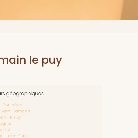
omain le puy
urs géographiques
x-Bouthéon
t-Saint-Rambert
ain-le-Puy
Lignon
omtal
ellin-en-Forez