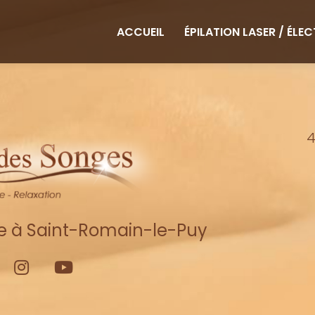
ipale
ACCUEIL
ÉPILATION LASER / ÉLE
4
re à Saint-Romain-le-Puy