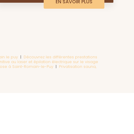
EN SAVOIR PLUS
in le puy
|
Découvrez les différentes prestations
initive au laser et épilation électrique sur le visage
opose à Saint-Romain-le-Puy
|
Privatisation sauna,