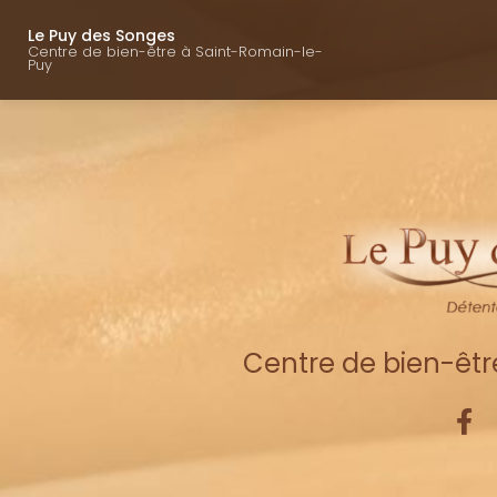
Navigation princ
Aller
au
Le Puy des Songes
Centre de bien-être à Saint-Romain-le-
contenu
Puy
principal
Centre de bien-êt