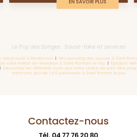
EN SAVOIR PLUS
Le Puy des Songes : Savoir-faire et services
par electrolyse à Montbrison
|
Microblading des sourcils à Saint Roma
e votre institut de relaxation à Saint-Romain-le-Puy
|
Épilation déf
|
Découvrez les différents soins que votre centre de bien-être pr
hammam, spa de 1 à 5 personnes à Saint Romain le puy
Contactez-nous
Tél.
04 77 76 20 80