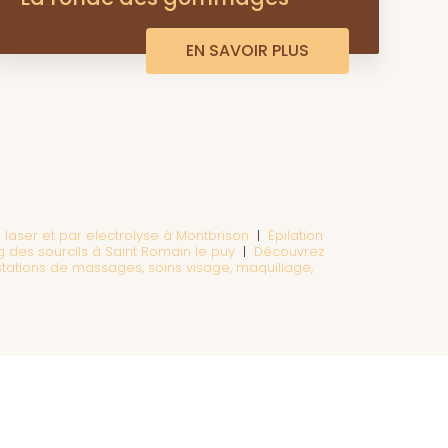
EN SAVOIR PLUS
au laser et par electrolyse à Montbrison
|
Épilation
 des sourcils à Saint Romain le puy
|
Découvrez
stations de massages, soins visage, maquillage,