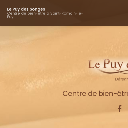
Navigation princ
Aller
au
Le Puy des Songes
Centre de bien-être à Saint-Romain-le-
contenu
Puy
principal
Centre de bien-êt