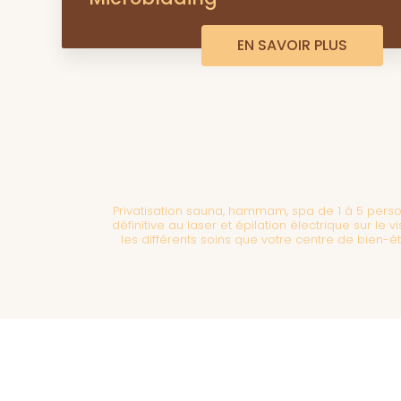
EN SAVOIR PLUS
Privatisation sauna, hammam, spa de 1 à 5 pers
définitive au laser et épilation électrique sur l
les différents soins que votre centre de bien-