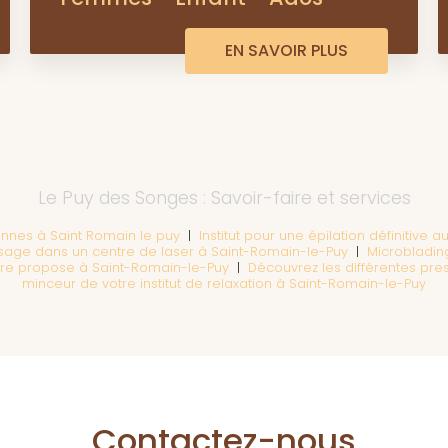
EN SAVOIR PLUS
Le Puy des Songes : Savoir-faire et services
onnes à Saint Romain le puy
|
Institut pour une épilation définitive 
e visage dans un centre de laser à Saint-Romain-le-Puy
|
Microblading
être propose à Saint-Romain-le-Puy
|
Découvrez les différentes pre
minceur de votre institut de relaxation à Saint-Romain-le-Puy
Contactez-nous