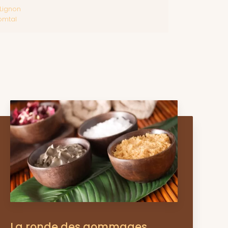
Lignon
omtal
La ronde des gommages