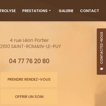
CTROLYSE
PRESTATIONS
GALERIE
CONTACT
Rituels
Massages
CONTACTEZ-NOUS
4 rue Léon Portier
Minceur
2610 SAINT-ROMAIN-LE-PUY
Soins visage
Bienfaits de l'eau
04 77 76 20 80
Beauté
Épilation cire
PRENDRE RENDEZ-VOUS
Maquillage semi-permanent
OFFRIR UN SOIN