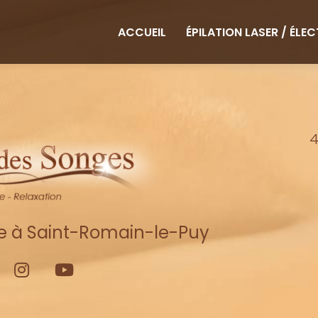
ipale
ACCUEIL
ÉPILATION LASER / ÉLE
4
re à Saint-Romain-le-Puy