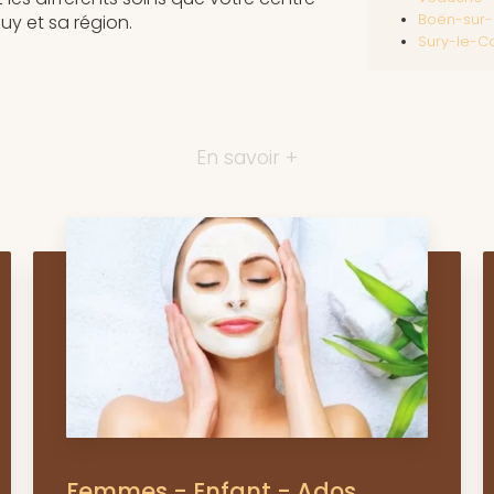
y et sa région.
Boën-sur-
Sury-le-C
En savoir +
Femmes - Enfant - Ados