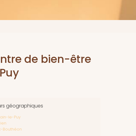
entre de bien-être
-Puy
urs géographiques
ain-le-Puy
rien
x-Bouthéon