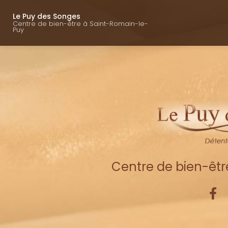
Navigation princ
Aller
au
Le Puy des Songes
Centre de bien-être à Saint-Romain-le-
contenu
Puy
principal
Centre de bien-êt