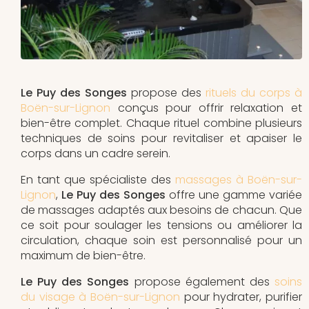
Le Puy des Songes
propose des
rituels du corps à
Boën-sur-Lignon
conçus pour offrir relaxation et
bien-être complet. Chaque rituel combine plusieurs
techniques de soins pour revitaliser et apaiser le
corps dans un cadre serein.
En tant que spécialiste des
massages à Boën-sur-
Lignon
,
Le Puy des Songes
offre une gamme variée
de massages adaptés aux besoins de chacun. Que
ce soit pour soulager les tensions ou améliorer la
circulation, chaque soin est personnalisé pour un
maximum de bien-être.
Le Puy des Songes
propose également des
soins
du visage à Boën-sur-Lignon
pour hydrater, purifier