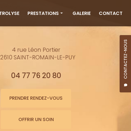
CTROLYSE
PRESTATIONS
GALERIE
CONTACT
Rituels
Massages
CONTACTEZ-NOUS
4 rue Léon Portier
Minceur
2610 SAINT-ROMAIN-LE-PUY
Soins visage
Bienfaits de l'eau
04 77 76 20 80
Beauté
Épilation cire
PRENDRE RENDEZ-VOUS
Maquillage semi-permanent
OFFRIR UN SOIN