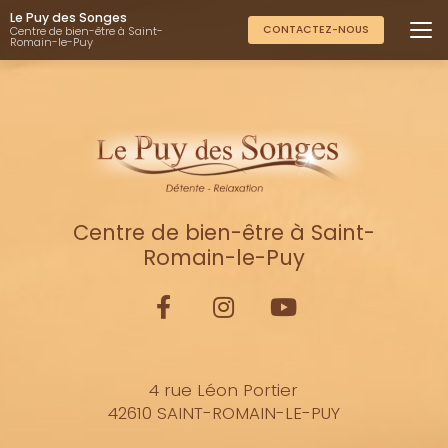
Aller
Le Puy des Songes
au
CONTACTEZ-NOUS
Centre de bien-être à Saint-
Romain-le-Puy
contenu
principal
Centre de bien-être à Saint-
Romain-le-Puy
4 rue Léon Portier
42610 SAINT-ROMAIN-LE-PUY