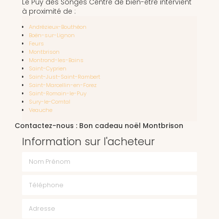
Le Puy des Songes Centre de bien-être intervient
à proximité de :
Andrézieux-Bouthéon
Boën-sur-Lignon
Feurs
Montbrison
Montrond-les-Bains
Saint-Cyprien
Saint-Just-Saint-Rambert
Saint-Marcellin-en-Forez
Saint-Romain-le-Puy
Sury-le-Comtal
Veauche
Contactez-nous : Bon cadeau noël Montbrison
Information sur l'acheteur
Nom Prénom
Téléphone