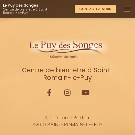
Aller
Le Puy des Songes
au
CONTACTEZ-NOUS
Centre de bien-être à Saint-
Romain-le-Puy
contenu
principal
Centre de bien-être à Saint-
Romain-le-Puy
4 rue Léon Portier
42610 SAINT-ROMAIN-LE-PUY