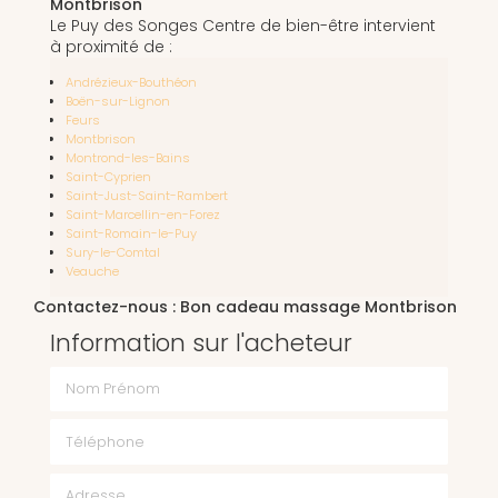
Montbrison
Le Puy des Songes Centre de bien-être intervient
à proximité de :
Andrézieux-Bouthéon
Boën-sur-Lignon
Feurs
Montbrison
Montrond-les-Bains
Saint-Cyprien
Saint-Just-Saint-Rambert
Saint-Marcellin-en-Forez
Saint-Romain-le-Puy
Sury-le-Comtal
Veauche
Contactez-nous : Bon cadeau massage Montbrison
Information sur l'acheteur
Nom Prénom
Téléphone