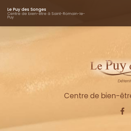
Navigation princ
Aller
au
Le Puy des Songes
Centre de bien-être à Saint-Romain-le-
contenu
Puy
principal
Centre de bien-êt