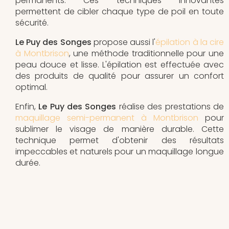
permanents. Ces techniques innovantes
permettent de cibler chaque type de poil en toute
sécurité.
Le Puy des Songes
propose aussi l'
épilation à la cire
à Montbrison
, une méthode traditionnelle pour une
peau douce et lisse. L'épilation est effectuée avec
des produits de qualité pour assurer un confort
optimal.
Enfin,
Le Puy des Songes
réalise des prestations de
maquillage semi-permanent à Montbrison
pour
sublimer le visage de manière durable. Cette
technique permet d'obtenir des résultats
impeccables et naturels pour un maquillage longue
durée.