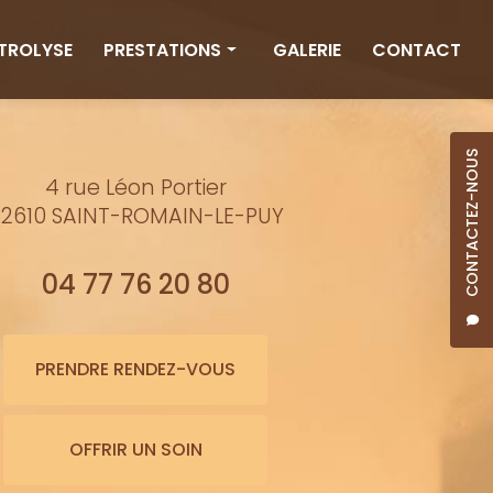
CTROLYSE
PRESTATIONS
GALERIE
CONTACT
Rituels
Massages
CONTACTEZ-NOUS
4 rue Léon Portier
Minceur
2610 SAINT-ROMAIN-LE-PUY
Soins visage
Bienfaits de l'eau
04 77 76 20 80
Beauté
Épilation cire
PRENDRE RENDEZ-VOUS
Maquillage semi-permanent
OFFRIR UN SOIN