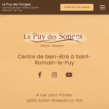
Aller
Le Puy des Songes
au
CONTACTEZ-NOUS
Centre de bien-être à Saint-
Romain-le-Puy
contenu
principal
Centre de bien-être à Saint-
Romain-le-Puy
4 rue Léon Portier
42610 SAINT-ROMAIN-LE-PUY