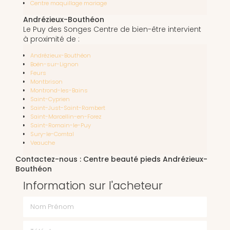
Centre maquillage mariage
Andrézieux-Bouthéon
Le Puy des Songes Centre de bien-être intervient
à proximité de :
Andrézieux-Bouthéon
Boën-sur-Lignon
Feurs
Montbrison
Montrond-les-Bains
Saint-Cyprien
Saint-Just-Saint-Rambert
Saint-Marcellin-en-Forez
Saint-Romain-le-Puy
Sury-le-Comtal
Veauche
Contactez-nous : Centre beauté pieds Andrézieux-
Bouthéon
Information sur l'acheteur
Nom Prénom
Téléphone