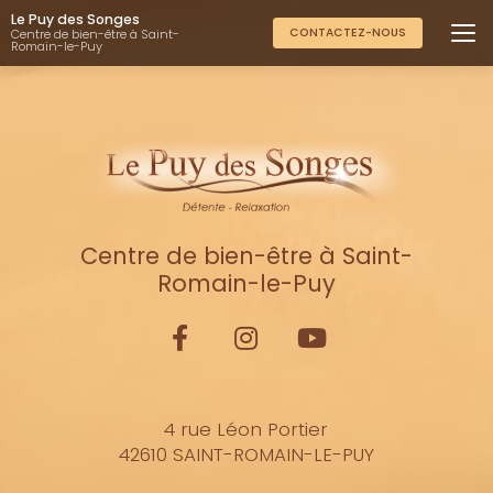
Aller
Le Puy des Songes
au
CONTACTEZ-NOUS
Centre de bien-être à Saint-
Romain-le-Puy
contenu
principal
Centre de bien-être à Saint-
Romain-le-Puy
4 rue Léon Portier
42610 SAINT-ROMAIN-LE-PUY