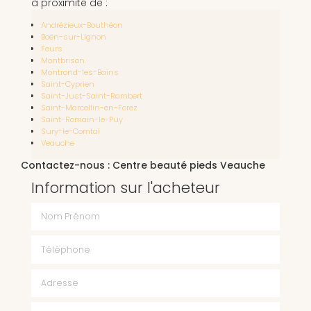
à proximité de :
Andrézieux-Bouthéon
Boën-sur-Lignon
Feurs
Montbrison
Montrond-les-Bains
Saint-Cyprien
Saint-Just-Saint-Rambert
Saint-Marcellin-en-Forez
Saint-Romain-le-Puy
Sury-le-Comtal
Veauche
Contactez-nous : Centre beauté pieds Veauche
Information sur l'acheteur
Nom Prénom
Téléphone
Email