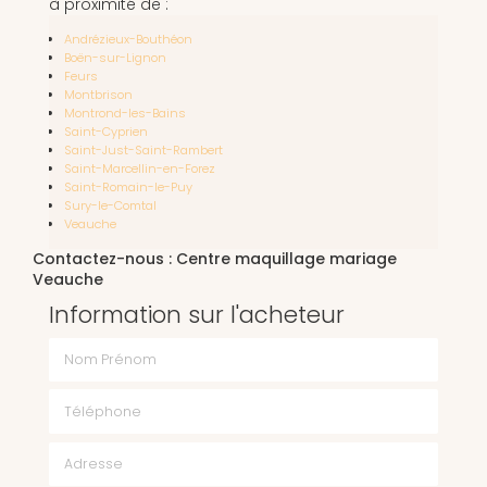
à proximité de :
Andrézieux-Bouthéon
Boën-sur-Lignon
Feurs
Montbrison
Montrond-les-Bains
Saint-Cyprien
Saint-Just-Saint-Rambert
Saint-Marcellin-en-Forez
Saint-Romain-le-Puy
Sury-le-Comtal
Veauche
Contactez-nous : Centre maquillage mariage
Veauche
Information sur l'acheteur
Nom Prénom
Téléphone