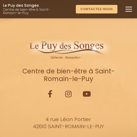
Aller
Le Puy des Songes
au
CONTACTEZ-NOUS
Centre de bien-être à Saint-
Romain-le-Puy
contenu
principal
Centre de bien-être à Saint-
Romain-le-Puy
4 rue Léon Portier
42610 SAINT-ROMAIN-LE-PUY