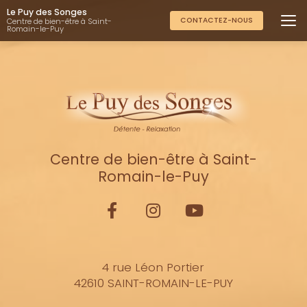
Aller
Le Puy des Songes
au
CONTACTEZ-NOUS
Centre de bien-être à Saint-
Romain-le-Puy
contenu
principal
Centre de bien-être à Saint-
Romain-le-Puy
4 rue Léon Portier
42610 SAINT-ROMAIN-LE-PUY