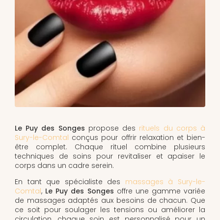
Le Puy des Songes
propose des
rituels du corps à
Sury-le-Comtal
conçus pour offrir relaxation et bien-
être complet. Chaque rituel combine plusieurs
techniques de soins pour revitaliser et apaiser le
corps dans un cadre serein.
En tant que spécialiste des
massages à Sury-le-
Comtal
,
Le Puy des Songes
offre une gamme variée
de massages adaptés aux besoins de chacun. Que
ce soit pour soulager les tensions ou améliorer la
circulation, chaque soin est personnalisé pour un