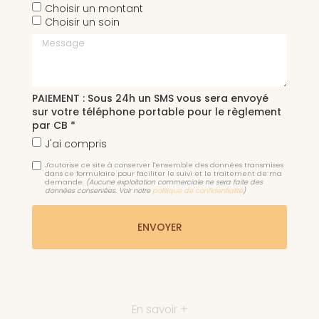
Choisir un montant
Choisir un soin
Message
PAIEMENT : Sous 24h un SMS vous sera envoyé
sur votre téléphone portable pour le règlement
par CB *
J'ai compris
J'autorise ce site à conserver l'ensemble des données transmises
dans ce formulaire pour faciliter le suivi et le traitement de ma
demande.
(Aucune exploitation commerciale ne sera faite des
données conservées. Voir notre
politique de confidentialité
)
En savoir +