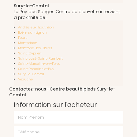
Sury-le-Comtal
Le Puy des Songes Centre de bien-être intervient
à proximité de :
Andrézieux-Bouthéon
Boën-sur-Lignon
Feurs
Montbrison
Montrond-les-Bains
Saint-Cyprien
Saint-Just-Saint-Rambert
Saint-Marcellin-en-Forez
Saint-Romain-le-Puy
Sury-le-Comtal
Veauche
Contactez-nous : Centre beauté pieds Sury-le-
Comtal
Information sur l'acheteur
Nom Prénom
Téléphone