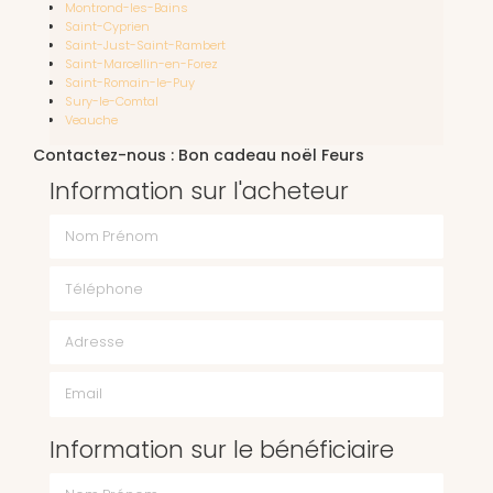
Montrond-les-Bains
Saint-Cyprien
Saint-Just-Saint-Rambert
Saint-Marcellin-en-Forez
Saint-Romain-le-Puy
Sury-le-Comtal
Veauche
Contactez-nous : Bon cadeau noël Feurs
Information sur l'acheteur
Nom Prénom
Téléphone
Email
Information sur le bénéficiaire