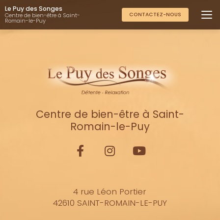
Aller
Le Puy des Songes
au
CONTACTEZ-NOUS
Centre de bien-être à Saint-
Romain-le-Puy
contenu
principal
Centre de bien-être à Saint-
Romain-le-Puy
4 rue Léon Portier
42610 SAINT-ROMAIN-LE-PUY