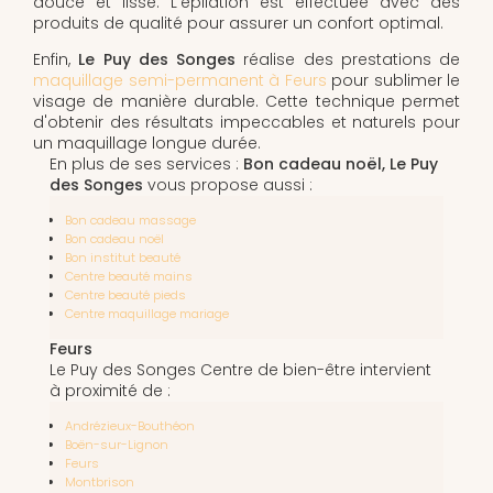
douce et lisse. L'épilation est effectuée avec des
produits de qualité pour assurer un confort optimal.
Enfin,
Le Puy des Songes
réalise des prestations de
maquillage semi-permanent à Feurs
pour sublimer le
visage de manière durable. Cette technique permet
d'obtenir des résultats impeccables et naturels pour
un maquillage longue durée.
En plus de ses services :
Bon cadeau noël, Le Puy
des Songes
vous propose aussi :
Bon cadeau massage
Bon cadeau noël
Bon institut beauté
Centre beauté mains
Centre beauté pieds
Centre maquillage mariage
Feurs
Le Puy des Songes Centre de bien-être intervient
à proximité de :
Andrézieux-Bouthéon
Boën-sur-Lignon
Feurs
Montbrison