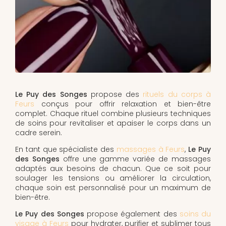
Le Puy des Songes
propose des
rituels du corps à
Feurs
conçus pour offrir relaxation et bien-être
complet. Chaque rituel combine plusieurs techniques
de soins pour revitaliser et apaiser le corps dans un
cadre serein.
En tant que spécialiste des
massages à Feurs
,
Le Puy
des Songes
offre une gamme variée de massages
adaptés aux besoins de chacun. Que ce soit pour
soulager les tensions ou améliorer la circulation,
chaque soin est personnalisé pour un maximum de
bien-être.
Le Puy des Songes
propose également des
soins du
visage à Feurs
pour hydrater, purifier et sublimer tous