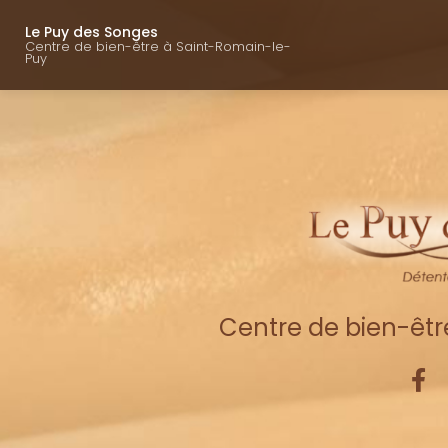
Navigation princ
Aller
au
Le Puy des Songes
Centre de bien-être à Saint-Romain-le-
contenu
Puy
principal
Centre de bien-êt