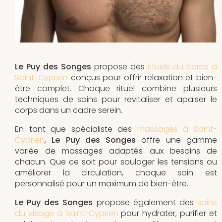
Le Puy des Songes
propose des
rituels du corps à
Saint-Cyprien
conçus pour offrir relaxation et bien-
être complet. Chaque rituel combine plusieurs
techniques de soins pour revitaliser et apaiser le
corps dans un cadre serein.
En tant que spécialiste des
massages à Saint-
Cyprien
,
Le Puy des Songes
offre une gamme
variée de massages adaptés aux besoins de
chacun. Que ce soit pour soulager les tensions ou
améliorer la circulation, chaque soin est
personnalisé pour un maximum de bien-être.
Le Puy des Songes
propose également des
soins
du visage à Saint-Cyprien
pour hydrater, purifier et