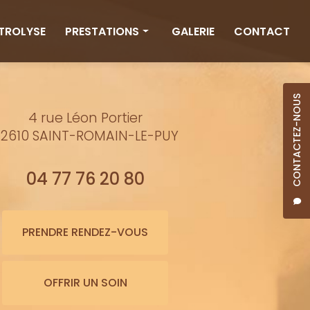
CTROLYSE
PRESTATIONS
GALERIE
CONTACT
Rituels
Massages
CONTACTEZ-NOUS
4 rue Léon Portier
Minceur
2610 SAINT-ROMAIN-LE-PUY
Soins visage
Bienfaits de l'eau
04 77 76 20 80
Beauté
Épilation cire
PRENDRE RENDEZ-VOUS
Maquillage semi-permanent
OFFRIR UN SOIN