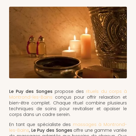
Le Puy des Songes
propose des
rituels du corps à
Montrond-les-Bains
conçus pour offrir relaxation et
bien-être complet. Chaque rituel combine plusieurs
techniques de soins pour revitaliser et apaiser le
corps dans un cadre serein.
En tant que spécialiste des
massages à Montrond-
les-Bains
,
Le Puy des Songes
offre une gamme variée
de massages adaptés aux besoins de chacun. Que