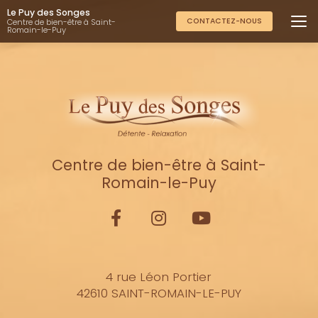
Aller
Le Puy des Songes
au
CONTACTEZ-NOUS
Centre de bien-être à Saint-
Romain-le-Puy
contenu
principal
Centre de bien-être à Saint-
Romain-le-Puy
4 rue Léon Portier
42610 SAINT-ROMAIN-LE-PUY