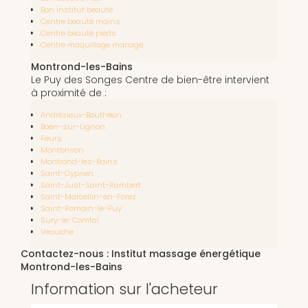
Bon institut beauté
Centre beauté mains
Centre beauté pieds
Centre maquillage mariage
Montrond-les-Bains
Le Puy des Songes Centre de bien-être intervient
à proximité de :
Andrézieux-Bouthéon
Boën-sur-Lignon
Feurs
Montbrison
Montrond-les-Bains
Saint-Cyprien
Saint-Just-Saint-Rambert
Saint-Marcellin-en-Forez
Saint-Romain-le-Puy
Sury-le-Comtal
Veauche
Contactez-nous : Institut massage énergétique
Montrond-les-Bains
Information sur l'acheteur