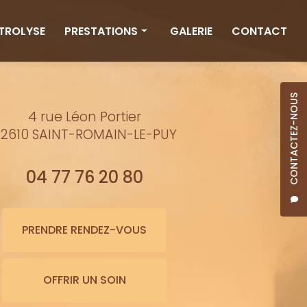
CTROLYSE
PRESTATIONS
GALERIE
CONTACT
Rituels
Massages
CONTACTEZ-NOUS
4 rue Léon Portier
Minceur
2610 SAINT-ROMAIN-LE-PUY
Soins visage
Bienfaits de l'eau
04 77 76 20 80
Beauté
Épilation cire
PRENDRE RENDEZ-VOUS
Maquillage semi-permanent
OFFRIR UN SOIN