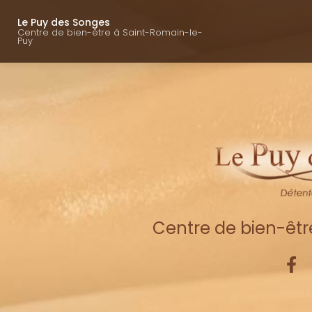
Navigation princ
Aller
au
Le Puy des Songes
Centre de bien-être à Saint-Romain-le-
contenu
Puy
principal
Centre de bien-êt