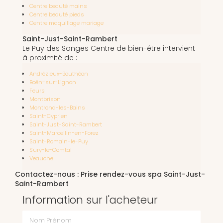
Centre beauté mains
Centre beauté pieds
Centre maquillage mariage
Saint-Just-Saint-Rambert
Le Puy des Songes Centre de bien-être intervient
à proximité de :
Andrézieux-Bouthéon
Boën-sur-Lignon
Feurs
Montbrison
Montrond-les-Bains
Saint-Cyprien
Saint-Just-Saint-Rambert
Saint-Marcellin-en-Forez
Saint-Romain-le-Puy
Sury-le-Comtal
Veauche
Contactez-nous : Prise rendez-vous spa Saint-Just-
Saint-Rambert
Information sur l'acheteur
Nom Prénom