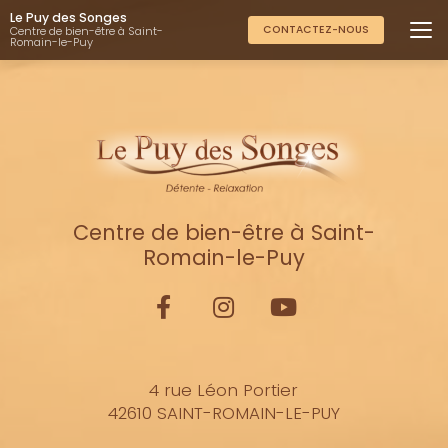
Aller
Le Puy des Songes
au
CONTACTEZ-NOUS
Centre de bien-être à Saint-
Romain-le-Puy
contenu
principal
Centre de bien-être à Saint-
Romain-le-Puy
4 rue Léon Portier
42610 SAINT-ROMAIN-LE-PUY