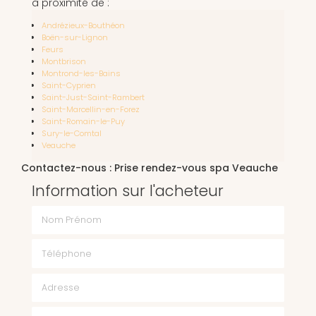
à proximité de :
Andrézieux-Bouthéon
Boën-sur-Lignon
Feurs
Montbrison
Montrond-les-Bains
Saint-Cyprien
Saint-Just-Saint-Rambert
Saint-Marcellin-en-Forez
Saint-Romain-le-Puy
Sury-le-Comtal
Veauche
Contactez-nous : Prise rendez-vous spa Veauche
Information sur l'acheteur
Nom Prénom
Téléphone
Email