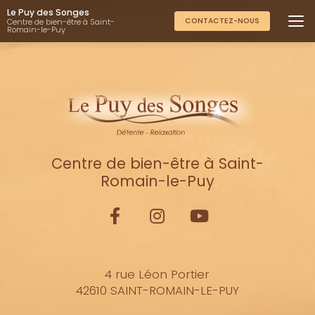
Aller
Le Puy des Songes
au
CONTACTEZ-NOUS
Centre de bien-être à Saint-
Romain-le-Puy
contenu
principal
Centre de bien-être à Saint-
Romain-le-Puy
4 rue Léon Portier
42610 SAINT-ROMAIN-LE-PUY