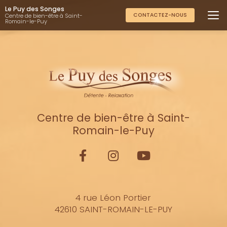
Aller
Le Puy des Songes
au
CONTACTEZ-NOUS
Centre de bien-être à Saint-
Romain-le-Puy
contenu
principal
Centre de bien-être à Saint-
Romain-le-Puy
4 rue Léon Portier
42610 SAINT-ROMAIN-LE-PUY