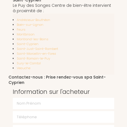
Le Puy des Songes Centre de bien-être intervient
à proximité de :
Andrézieux-Bouthéon
Boën-sur-Lignon
Feurs
Montbrison
Montrond-les-Bains
Saint-Cyprien
Saint-Just-Saint-Rambert
Saint-Marcellin-en-Forez
Saint-Romain-le-Puy
Sury-le-Comtal
Veauche
Contactez-nous : Prise rendez-vous spa Saint-
Cyprien
Information sur l'acheteur
Nom Prénom
Téléphone