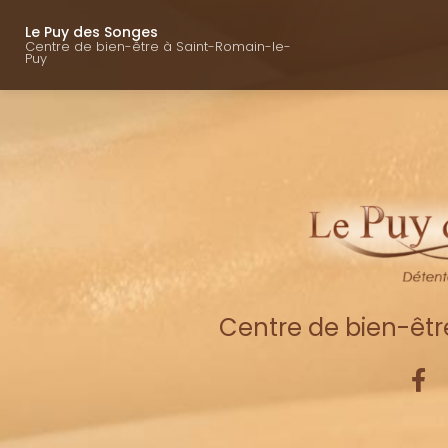
Navigation princ
Aller
au
Le Puy des Songes
Centre de bien-être à Saint-Romain-le-
contenu
Puy
principal
Centre de bien-êt