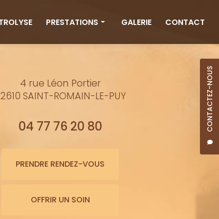
CTROLYSE
PRESTATIONS
GALERIE
CONTACT
Rituels
Massages
CONTACTEZ-NOUS
4 rue Léon Portier
Minceur
2610 SAINT-ROMAIN-LE-PUY
Soins visage
Bienfaits de l'eau
04 77 76 20 80
Beauté
Épilation cire
PRENDRE RENDEZ-VOUS
Maquillage semi-permanent
OFFRIR UN SOIN