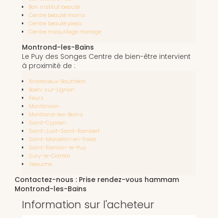
Bon institut beauté
Centre beauté mains
Centre beauté pieds
Centre maquillage mariage
Montrond-les-Bains
Le Puy des Songes Centre de bien-être intervient
à proximité de :
Andrézieux-Bouthéon
Boën-sur-Lignon
Feurs
Montbrison
Montrond-les-Bains
Saint-Cyprien
Saint-Just-Saint-Rambert
Saint-Marcellin-en-Forez
Saint-Romain-le-Puy
Sury-le-Comtal
Veauche
Contactez-nous : Prise rendez-vous hammam
Montrond-les-Bains
Information sur l'acheteur