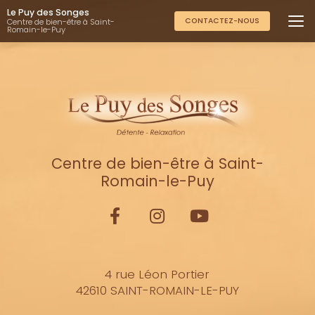
Aller
Le Puy des Songes
au
CONTACTEZ-NOUS
Centre de bien-être à Saint-
Romain-le-Puy
contenu
principal
Centre de bien-être à Saint-
Romain-le-Puy
4 rue Léon Portier
42610 SAINT-ROMAIN-LE-PUY