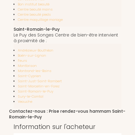
Bon institut beauté
Centre beauté mains
Centre beauté pieds
Centre maquillage mariage
Saint-Romain-le-Puy
Le Puy des Songes Centre de bien-être intervient
à proximité de :
Andrézieux-Bouthéon
Boën-sur-Lignon
Feurs
Montbrison
Montrond-les-Bains
Saint-Cyprien
Saint-Just-Saint-Rambert
Saint-Marcellin-en-Forez
Saint-Romain-le-Puy
Sury-le-Comtal
Veauche
Contactez-nous : Prise rendez-vous hammam Saint-
Romain-le-Puy
Information sur l'acheteur