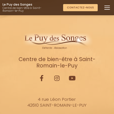
Aller
Le Puy des Songes
au
CONTACTEZ-NOUS
Centre de bien-être à Saint-
Romain-le-Puy
contenu
principal
Centre de bien-être à Saint-
Romain-le-Puy
4 rue Léon Portier
42610 SAINT-ROMAIN-LE-PUY