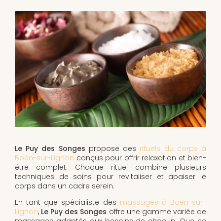
Le Puy des Songes
propose des
rituels du corps à
Boën-sur-Lignon
conçus pour offrir relaxation et bien-
être complet. Chaque rituel combine plusieurs
techniques de soins pour revitaliser et apaiser le
corps dans un cadre serein.
En tant que spécialiste des
massages à Boën-sur-
Lignon
,
Le Puy des Songes
offre une gamme variée de
massages adaptés aux besoins de chacun. Que ce