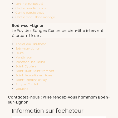
Bon institut beauté
Centre beauté mains
Centre beauté pieds
Centre maquillage mariage
Boën-sur-Lignon
Le Puy des Songes Centre de bien-être intervient
à proximité de :
Andrézieux-Bouthéon
Boën-sur-Lignon
Feurs
Montbrison
Montrond-les-Bains
Saint-Cyprien
Saint-Just-Saint-Rambert
Saint-Marcellin-en-Forez
Saint-Romain-le-Puy
Sury-le-Comtal
Veauche
Contactez-nous : Prise rendez-vous hammam Boën-
sur-Lignon
Information sur l'acheteur