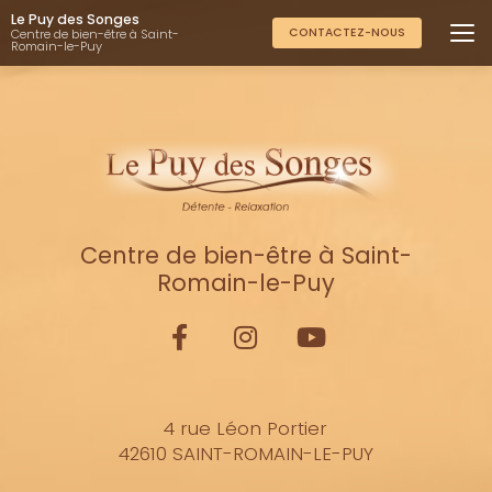
Aller
Le Puy des Songes
au
CONTACTEZ-NOUS
Centre de bien-être à Saint-
Romain-le-Puy
contenu
principal
Centre de bien-être à Saint-
Romain-le-Puy
4 rue Léon Portier
42610 SAINT-ROMAIN-LE-PUY