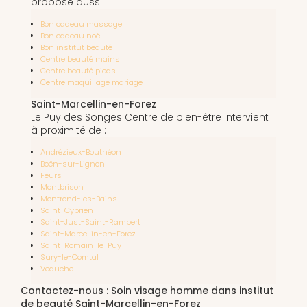
propose aussi :
Bon cadeau massage
Bon cadeau noël
Bon institut beauté
Centre beauté mains
Centre beauté pieds
Centre maquillage mariage
Saint-Marcellin-en-Forez
Le Puy des Songes Centre de bien-être intervient
à proximité de :
Andrézieux-Bouthéon
Boën-sur-Lignon
Feurs
Montbrison
Montrond-les-Bains
Saint-Cyprien
Saint-Just-Saint-Rambert
Saint-Marcellin-en-Forez
Saint-Romain-le-Puy
Sury-le-Comtal
Veauche
Contactez-nous : Soin visage homme dans institut
de beauté Saint-Marcellin-en-Forez