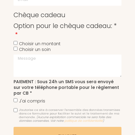
Chèque cadeau
Option pour le chèque cadeau: *
Choisir un montant
Choisir un soin
Message
PAIEMENT : Sous 24h un SMS vous sera envoyé
sur votre téléphone portable pour le règlement
par CB *
J'ai compris
J'autorise ce site à conserver l'ensemble des données transmises
dans ce formulaire pour faciliter le suivi et le traitement de ma
demande.
(Aucune exploitation commerciale ne sera faite des
données conservées. Voir notre
politique de confidentialité
)