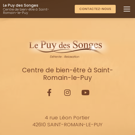
Aller
Le Puy des Songes
au
CONTACTEZ-NOUS
Centre de bien-être à Saint-
Romain-le-Puy
contenu
principal
Centre de bien-être à Saint-
Romain-le-Puy
4 rue Léon Portier
42610 SAINT-ROMAIN-LE-PUY