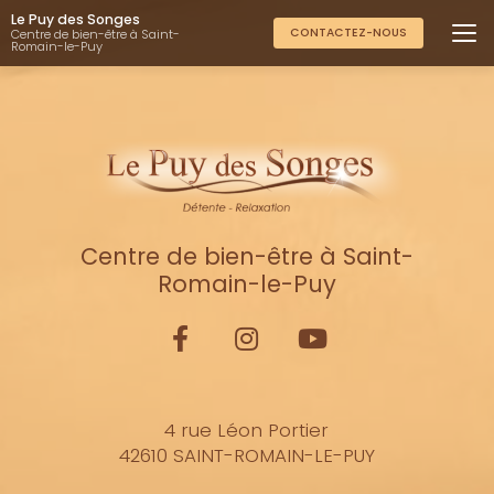
Aller
Le Puy des Songes
au
CONTACTEZ-NOUS
Centre de bien-être à Saint-
Romain-le-Puy
contenu
principal
Centre de bien-être à Saint-
Romain-le-Puy
4 rue Léon Portier
42610 SAINT-ROMAIN-LE-PUY