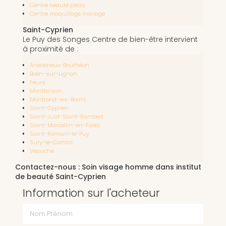
Centre beauté pieds
Centre maquillage mariage
Saint-Cyprien
Le Puy des Songes Centre de bien-être intervient
à proximité de :
Andrézieux-Bouthéon
Boën-sur-Lignon
Feurs
Montbrison
Montrond-les-Bains
Saint-Cyprien
Saint-Just-Saint-Rambert
Saint-Marcellin-en-Forez
Saint-Romain-le-Puy
Sury-le-Comtal
Veauche
Contactez-nous : Soin visage homme dans institut
de beauté Saint-Cyprien
Information sur l'acheteur
Nom Prénom