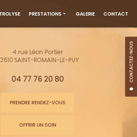
CTROLYSE
PRESTATIONS
GALERIE
CONTACT
Rituels
Massages
CONTACTEZ-NOUS
4 rue Léon Portier
Minceur
2610 SAINT-ROMAIN-LE-PUY
Soins visage
Bienfaits de l'eau
04 77 76 20 80
Beauté
Épilation cire
PRENDRE RENDEZ-VOUS
Maquillage semi-permanent
OFFRIR UN SOIN