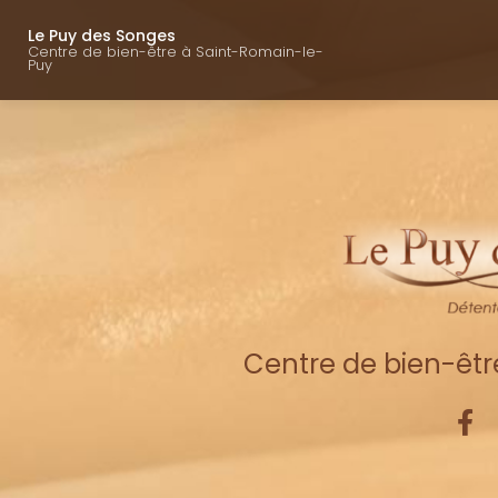
Navigation princ
Aller
au
Le Puy des Songes
Centre de bien-être à Saint-Romain-le-
contenu
Puy
principal
Centre de bien-êt