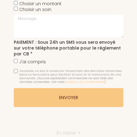
Choisir un montant
Choisir un soin
Message
PAIEMENT : Sous 24h un SMS vous sera envoyé
sur votre téléphone portable pour le règlement
par CB *
J'ai compris
J'autorise ce site à conserver l'ensemble des données transmises
dans ce formulaire pour faciliter le suivi et le traitement de ma
demande.
(Aucune exploitation commerciale ne sera faite des
données conservées. Voir notre
politique de confidentialité
)
En savoir +