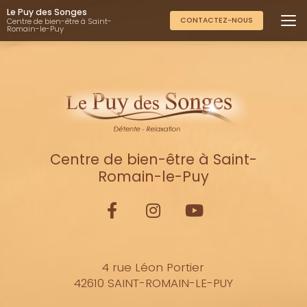
Aller
Le Puy des Songes
au
CONTACTEZ-NOUS
Centre de bien-être à Saint-
Romain-le-Puy
contenu
principal
Centre de bien-être à Saint-
Romain-le-Puy
4 rue Léon Portier
42610 SAINT-ROMAIN-LE-PUY