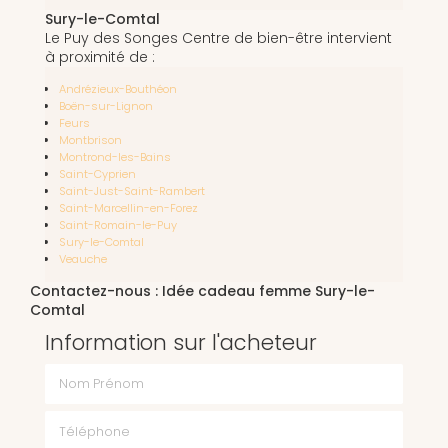
Sury-le-Comtal
Le Puy des Songes Centre de bien-être intervient
à proximité de :
Andrézieux-Bouthéon
Boën-sur-Lignon
Feurs
Montbrison
Montrond-les-Bains
Saint-Cyprien
Saint-Just-Saint-Rambert
Saint-Marcellin-en-Forez
Saint-Romain-le-Puy
Sury-le-Comtal
Veauche
Contactez-nous : Idée cadeau femme Sury-le-
Comtal
Information sur l'acheteur
Nom Prénom
Téléphone