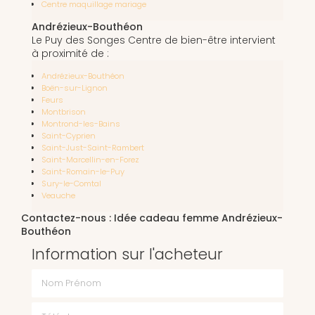
Centre maquillage mariage
Andrézieux-Bouthéon
Le Puy des Songes Centre de bien-être intervient
à proximité de :
Andrézieux-Bouthéon
Boën-sur-Lignon
Feurs
Montbrison
Montrond-les-Bains
Saint-Cyprien
Saint-Just-Saint-Rambert
Saint-Marcellin-en-Forez
Saint-Romain-le-Puy
Sury-le-Comtal
Veauche
Contactez-nous : Idée cadeau femme Andrézieux-
Bouthéon
Information sur l'acheteur
Nom Prénom
Téléphone