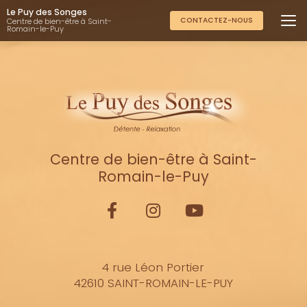
Aller
Le Puy des Songes
au
CONTACTEZ-NOUS
Centre de bien-être à Saint-
Romain-le-Puy
contenu
principal
Centre de bien-être à Saint-
Romain-le-Puy
4 rue Léon Portier
42610 SAINT-ROMAIN-LE-PUY