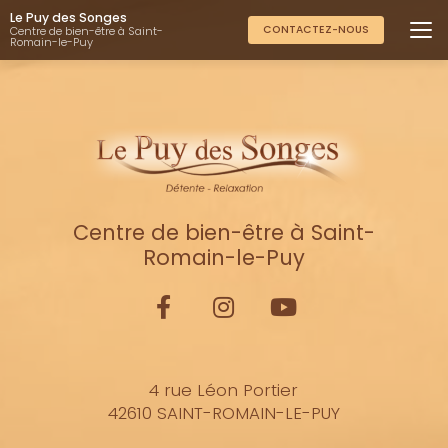
Aller
Le Puy des Songes
au
CONTACTEZ-NOUS
Centre de bien-être à Saint-
Romain-le-Puy
contenu
principal
Centre de bien-être à Saint-
Romain-le-Puy
4 rue Léon Portier
42610 SAINT-ROMAIN-LE-PUY