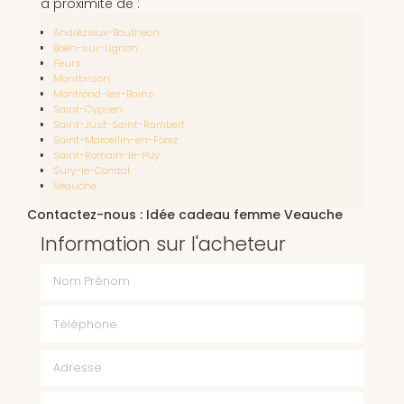
à proximité de :
Andrézieux-Bouthéon
Boën-sur-Lignon
Feurs
Montbrison
Montrond-les-Bains
Saint-Cyprien
Saint-Just-Saint-Rambert
Saint-Marcellin-en-Forez
Saint-Romain-le-Puy
Sury-le-Comtal
Veauche
Contactez-nous : Idée cadeau femme Veauche
Information sur l'acheteur
Nom Prénom
Téléphone
Email