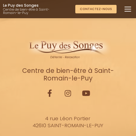
Aller
Le Puy des Songes
au
CONTACTEZ-NOUS
Centre de bien-être à Saint-
Romain-le-Puy
contenu
principal
Centre de bien-être à Saint-
Romain-le-Puy
4 rue Léon Portier
42610 SAINT-ROMAIN-LE-PUY