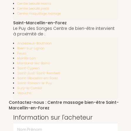
Centre beauté mains
Centre beauté pieds
Centre maquillage mariage
Saint-Marcellin-en-Forez
Le Puy des Songes Centre de bien-être intervient
à proximité de :
Andrézieux-Bouthéon
Boën-sur-Lignon
Feurs
Montbrison
Montrond-les-Bains
Saint-Cyprien
Saint-Just-Saint-Rambert
Saint-Marcellin-en-Forez
Saint-Romain-le-Puy
Sury-le-Comtal
Veauche
Contactez-nous : Centre massage bien-être Saint-
Marcellin-en-Forez
Information sur l'acheteur
Nom Prénom