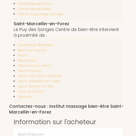
Centre beauté mains
Centre beauté pieds
Centre maquillage mariage
Saint-Marcellin-en-Forez
Le Puy des Songes Centre de bien-être intervient
à proximité de :
Andrézieux-Bouthéon
Boën-sur-Lignon
Feurs
Montbrison
Montrond-les-Bains
Saint-Cyprien
Saint-Just-Saint-Rambert
Saint-Marcellin-en-Forez
Saint-Romain-le-Puy
Sury-le-Comtal
Veauche
Contactez-nous : Institut massage bien-être Saint-
Marcellin-en-Forez
Information sur l'acheteur
Nom Prénom