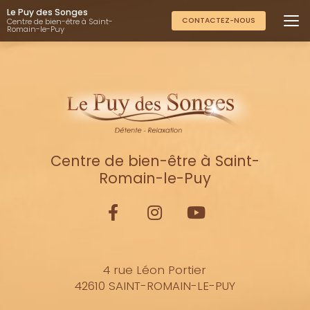
Aller
Le Puy des Songes
au
CONTACTEZ-NOUS
Centre de bien-être à Saint-
Romain-le-Puy
contenu
principal
Centre de bien-être à Saint-
Romain-le-Puy
4 rue Léon Portier
42610 SAINT-ROMAIN-LE-PUY