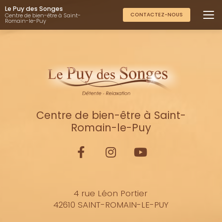
Aller
Le Puy des Songes
au
CONTACTEZ-NOUS
Centre de bien-être à Saint-
Romain-le-Puy
contenu
principal
Centre de bien-être à Saint-
Romain-le-Puy
4 rue Léon Portier
42610 SAINT-ROMAIN-LE-PUY