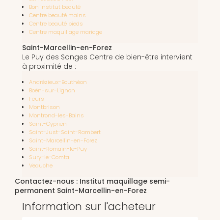
Bon institut beauté
Centre beauté mains
Centre beauté pieds
Centre maquillage mariage
Saint-Marcellin-en-Forez
Le Puy des Songes Centre de bien-être intervient
à proximité de :
Andrézieux-Bouthéon
Boën-sur-Lignon
Feurs
Montbrison
Montrond-les-Bains
Saint-Cyprien
Saint-Just-Saint-Rambert
Saint-Marcellin-en-Forez
Saint-Romain-le-Puy
Sury-le-Comtal
Veauche
Contactez-nous : Institut maquillage semi-
permanent Saint-Marcellin-en-Forez
Information sur l'acheteur