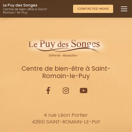
Aller
Le Puy des Songes
au
CONTACTEZ-NOUS
Centre de bien-être à Saint-
Romain-le-Puy
contenu
principal
Centre de bien-être à Saint-
Romain-le-Puy
4 rue Léon Portier
42610 SAINT-ROMAIN-LE-PUY