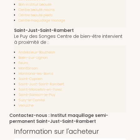
Bon institut beauté
Centre beauté mains
Centre beauté pieds
Centre maquillage mariage
Saint-Just-Saint-Rambert
Le Puy des Songes Centre de bien-être intervient
à proximité de :
Andrézieux-Bouthéon
Boën-sur-Lignon
Feurs
Montbrison
Montrond-les-Bains
Saint-Cyprien
Saint-Just-Saint-Rambert
Saint-Marcellin-en-Forez
Saint-Romain-le-Puy
Sury-le-Comtal
Veauche
Contactez-nous : Institut maquillage semi-
permanent Saint-Just-Saint-Rambert
Information sur l'acheteur