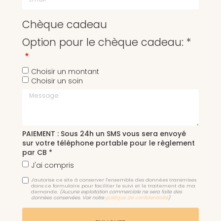
Chèque cadeau
Option pour le chèque cadeau: *
Choisir un montant
Choisir un soin
Message
PAIEMENT : Sous 24h un SMS vous sera envoyé
sur votre téléphone portable pour le règlement
par CB *
J'ai compris
J'autorise ce site à conserver l'ensemble des données transmises
dans ce formulaire pour faciliter le suivi et le traitement de ma
demande.
(Aucune exploitation commerciale ne sera faite des
données conservées. Voir notre
politique de confidentialité
)