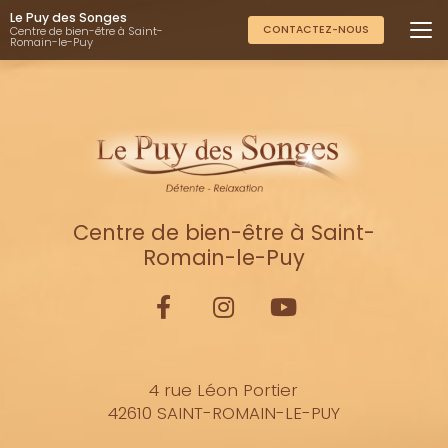
Aller
Le Puy des Songes
au
CONTACTEZ-NOUS
Centre de bien-être à Saint-
Romain-le-Puy
contenu
principal
Centre de bien-être à Saint-
Romain-le-Puy
4 rue Léon Portier
42610 SAINT-ROMAIN-LE-PUY