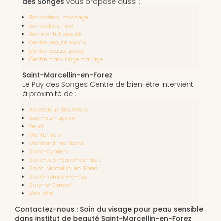
des Songes
vous propose aussi :
Bon cadeau massage
Bon cadeau noël
Bon institut beauté
Centre beauté mains
Centre beauté pieds
Centre maquillage mariage
Saint-Marcellin-en-Forez
Le Puy des Songes Centre de bien-être intervient
à proximité de :
Andrézieux-Bouthéon
Boën-sur-Lignon
Feurs
Montbrison
Montrond-les-Bains
Saint-Cyprien
Saint-Just-Saint-Rambert
Saint-Marcellin-en-Forez
Saint-Romain-le-Puy
Sury-le-Comtal
Veauche
Contactez-nous : Soin du visage pour peau sensible
dans institut de beauté Saint-Marcellin-en-Forez