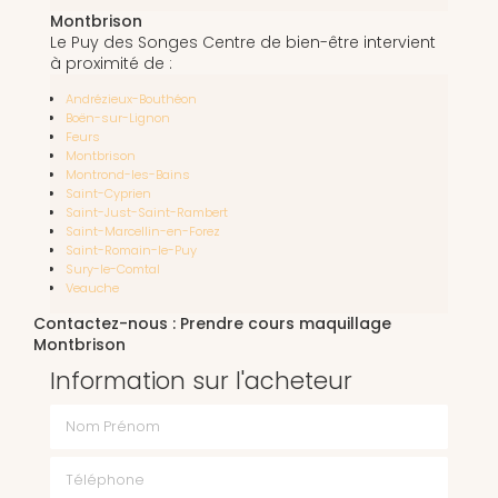
Montbrison
Le Puy des Songes Centre de bien-être intervient
à proximité de :
Andrézieux-Bouthéon
Boën-sur-Lignon
Feurs
Montbrison
Montrond-les-Bains
Saint-Cyprien
Saint-Just-Saint-Rambert
Saint-Marcellin-en-Forez
Saint-Romain-le-Puy
Sury-le-Comtal
Veauche
Contactez-nous : Prendre cours maquillage
Montbrison
Information sur l'acheteur
Nom Prénom
Téléphone