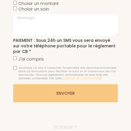
Choisir un montant
Choisir un soin
Message
PAIEMENT : Sous 24h un SMS vous sera envoyé
sur votre téléphone portable pour le règlement
par CB *
J'ai compris
J'autorise ce site à conserver l'ensemble des données transmises
dans ce formulaire pour faciliter le suivi et le traitement de ma
demande.
(Aucune exploitation commerciale ne sera faite des
données conservées. Voir notre
politique de confidentialité
)
En savoir +