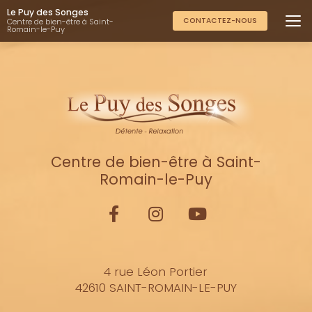
Aller
Le Puy des Songes
au
CONTACTEZ-NOUS
Centre de bien-être à Saint-
Romain-le-Puy
contenu
principal
Centre de bien-être à Saint-
Romain-le-Puy
4 rue Léon Portier
42610 SAINT-ROMAIN-LE-PUY