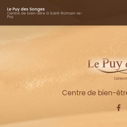
Navigation princ
Aller
au
Le Puy des Songes
Centre de bien-être à Saint-Romain-le-
contenu
Puy
principal
Centre de bien-êt