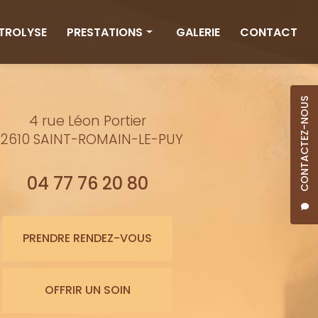
CTROLYSE
PRESTATIONS
GALERIE
CONTACT
Rituels
Massages
CONTACTEZ-NOUS
4 rue Léon Portier
Minceur
2610 SAINT-ROMAIN-LE-PUY
Soins visage
Bienfaits de l'eau
04 77 76 20 80
Beauté
Épilation cire
PRENDRE RENDEZ-VOUS
Maquillage semi-permanent
OFFRIR UN SOIN