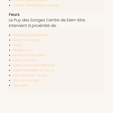
Centre beauté pieds
Centre maquillage mariage
Feurs
Le Puy des Songes Centre de bien-être
intervient à proximité de :
Andrézieux-Bouthéon
Boën-sur-Lignon
Feurs
Montbrison
Montrond-les-Bains
Saint-Cyprien
Saint-Just-Saint-Rambert
Saint-Marcellin-en-Forez
Saint-Romain-le-Puy
Sury-le-Comtal
Veauche