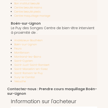
Bon institut beauté
Centre beauté mains
Centre beauté pieds
Centre maquillage mariage
Boën-sur-Lignon
Le Puy des Songes Centre de bien-être intervient
à proximité de :
Andrézieux-Bouthéon
Boën-sur-Lignon
Feurs
Montbrison
Montrond-les-Bains
Saint-Cyprien
Saint-Just-Saint-Rambert
Saint-Marcellin-en-Forez
Saint-Romain-le-Puy
Sury-le-Comtal
Veauche
Contactez-nous : Prendre cours maquillage Boën-
sur-Lignon
Information sur l'acheteur