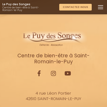
Aller
Le Puy des Songes
au
CONTACTEZ-NOUS
Centre de bien-être à Saint-
Romain-le-Puy
contenu
principal
Centre de bien-être à Saint-
Romain-le-Puy
4 rue Léon Portier
42610 SAINT-ROMAIN-LE-PUY