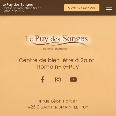
Aller
Le Puy des Songes
au
CONTACTEZ-NOUS
Centre de bien-être à Saint-
Romain-le-Puy
contenu
principal
Centre de bien-être à Saint-
Romain-le-Puy
4 rue Léon Portier
42610 SAINT-ROMAIN-LE-PUY