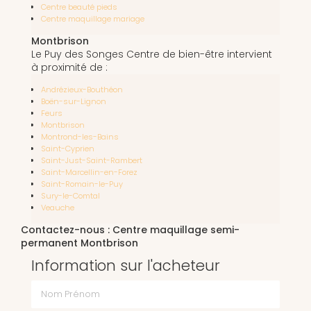
Centre beauté pieds
Centre maquillage mariage
Montbrison
Le Puy des Songes Centre de bien-être intervient
à proximité de :
Andrézieux-Bouthéon
Boën-sur-Lignon
Feurs
Montbrison
Montrond-les-Bains
Saint-Cyprien
Saint-Just-Saint-Rambert
Saint-Marcellin-en-Forez
Saint-Romain-le-Puy
Sury-le-Comtal
Veauche
Contactez-nous : Centre maquillage semi-
permanent Montbrison
Information sur l'acheteur
Nom Prénom