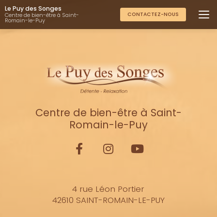
Aller
Le Puy des Songes
au
CONTACTEZ-NOUS
Centre de bien-être à Saint-
Romain-le-Puy
contenu
principal
Centre de bien-être à Saint-
Romain-le-Puy
4 rue Léon Portier
42610 SAINT-ROMAIN-LE-PUY