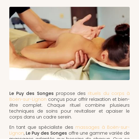
Le Puy des Songes
propose des
rituels du corps à
Boën-sur-Lignon
conçus pour offrir relaxation et bien-
être complet. Chaque rituel combine plusieurs
techniques de soins pour revitaliser et apaiser le
corps dans un cadre serein.
En tant que spécialiste des
massages à Boën-sur-
Lignon
,
Le Puy des Songes
offre une gamme variée de
massages adaptés aux besoins de chacun. Que ce