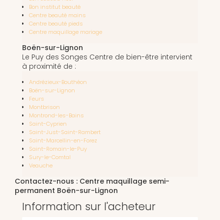
Bon institut beauté
Centre beauté mains
Centre beauté pieds
Centre maquillage mariage
Boën-sur-Lignon
Le Puy des Songes Centre de bien-être intervient
à proximité de :
Andrézieux-Bouthéon
Boën-sur-Lignon
Feurs
Montbrison
Montrond-les-Bains
Saint-Cyprien
Saint-Just-Saint-Rambert
Saint-Marcellin-en-Forez
Saint-Romain-le-Puy
Sury-le-Comtal
Veauche
Contactez-nous : Centre maquillage semi-
permanent Boën-sur-Lignon
Information sur l'acheteur