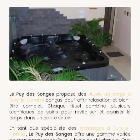
Le Puy des Songes
propose des
rituels du corps à
Sury-le-Comtal
conçus pour offrir relaxation et bien-
être complet. Chaque rituel combine plusieurs
techniques de soins pour revitaliser et apaiser le
corps dans un cadre serein.
En tant que spécialiste des
massages à Sury-le-
Comtal
,
Le Puy des Songes
offre une gamme variée
de massages adaptés aux besoins de chacun. Que