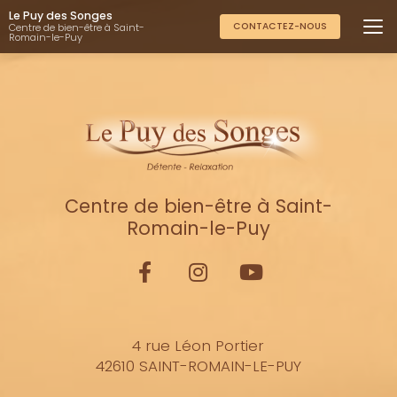
Aller
Le Puy des Songes
au
CONTACTEZ-NOUS
Centre de bien-être à Saint-
Romain-le-Puy
contenu
principal
Centre de bien-être à Saint-
Romain-le-Puy
4 rue Léon Portier
42610 SAINT-ROMAIN-LE-PUY