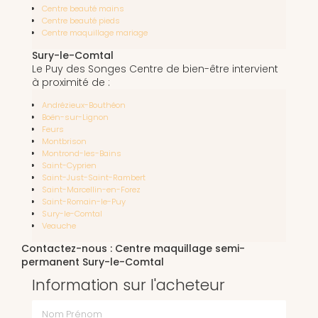
Centre beauté mains
Centre beauté pieds
Centre maquillage mariage
Sury-le-Comtal
Le Puy des Songes Centre de bien-être intervient
à proximité de :
Andrézieux-Bouthéon
Boën-sur-Lignon
Feurs
Montbrison
Montrond-les-Bains
Saint-Cyprien
Saint-Just-Saint-Rambert
Saint-Marcellin-en-Forez
Saint-Romain-le-Puy
Sury-le-Comtal
Veauche
Contactez-nous : Centre maquillage semi-
permanent Sury-le-Comtal
Information sur l'acheteur
Nom Prénom