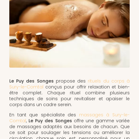
Le Puy des Songes
propose des
rituels du corps à
Sury-le-Comtal
conçus pour offrir relaxation et bien-
être complet. Chaque rituel combine plusieurs
techniques de soins pour revitaliser et apaiser le
corps dans un cadre serein.
En tant que spécialiste des
massages à Sury-le-
Comtal
,
Le Puy des Songes
offre une gamme variée
de massages adaptés aux besoins de chacun. Que
ce soit pour soulager les tensions ou améliorer la
circulation, chaque soin est personnalisé pour un