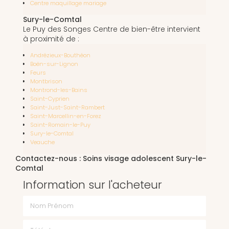
Centre maquillage mariage
Sury-le-Comtal
Le Puy des Songes Centre de bien-être intervient
à proximité de :
Andrézieux-Bouthéon
Boën-sur-Lignon
Feurs
Montbrison
Montrond-les-Bains
Saint-Cyprien
Saint-Just-Saint-Rambert
Saint-Marcellin-en-Forez
Saint-Romain-le-Puy
Sury-le-Comtal
Veauche
Contactez-nous : Soins visage adolescent Sury-le-
Comtal
Information sur l'acheteur
Nom Prénom
Téléphone