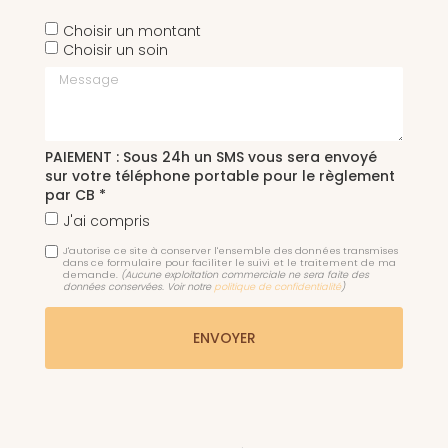
Choisir un montant
Choisir un soin
Message
PAIEMENT : Sous 24h un SMS vous sera envoyé
sur votre téléphone portable pour le règlement
par CB *
J'ai compris
J'autorise ce site à conserver l'ensemble des données transmises
dans ce formulaire pour faciliter le suivi et le traitement de ma
demande.
(Aucune exploitation commerciale ne sera faite des
données conservées. Voir notre
politique de confidentialité
)