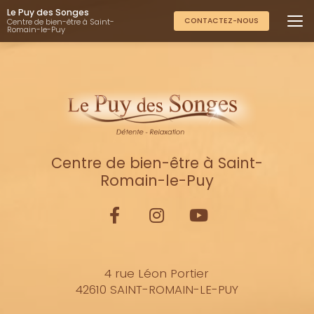
Aller
Le Puy des Songes
au
CONTACTEZ-NOUS
Centre de bien-être à Saint-
Romain-le-Puy
contenu
principal
Centre de bien-être à Saint-
Romain-le-Puy
4 rue Léon Portier
42610 SAINT-ROMAIN-LE-PUY