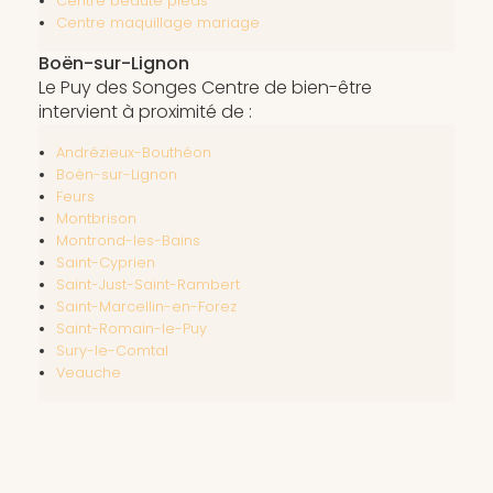
Centre beauté pieds
Centre maquillage mariage
Boën-sur-Lignon
Le Puy des Songes Centre de bien-être
intervient à proximité de :
Andrézieux-Bouthéon
Boën-sur-Lignon
Feurs
Montbrison
Montrond-les-Bains
Saint-Cyprien
Saint-Just-Saint-Rambert
Saint-Marcellin-en-Forez
Saint-Romain-le-Puy
Sury-le-Comtal
Veauche