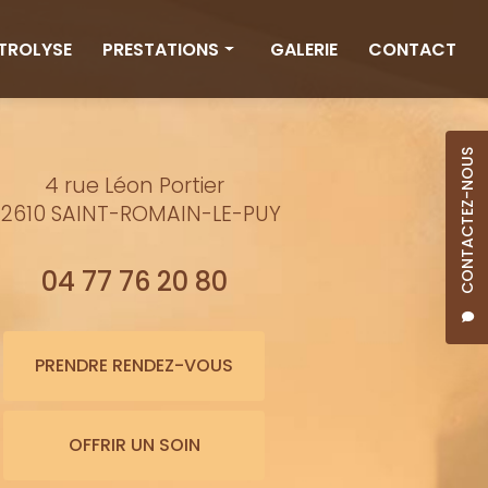
CTROLYSE
PRESTATIONS
GALERIE
CONTACT
Rituels
Massages
CONTACTEZ-NOUS
4 rue Léon Portier
Minceur
2610 SAINT-ROMAIN-LE-PUY
Soins visage
Bienfaits de l'eau
04 77 76 20 80
Beauté
Épilation cire
PRENDRE RENDEZ-VOUS
Maquillage semi-permanent
OFFRIR UN SOIN