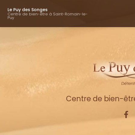
Navigation princ
Aller
au
Le Puy des Songes
Centre de bien-être à Saint-Romain-le-
contenu
Puy
principal
Centre de bien-êt